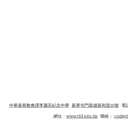
中華基督教會譚李麗芬紀念中學
新界屯門新墟新和里10號
電話
網址：
www.tllf.edu.hk
聯絡：
cmf@tl